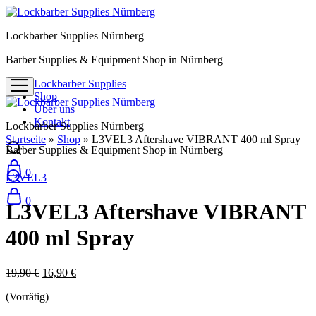
Lockbarber Supplies Nürnberg
Barber Supplies & Equipment Shop in Nürnberg
Lockbarber Supplies
Shop
Über uns
Kontakt
Lockbarber Supplies Nürnberg
Startseite
»
Shop
»
L3VEL3 Aftershave VIBRANT 400 ml Spray
Barber Supplies & Equipment Shop in Nürnberg
Sale
0
L3VEL3
0
L3VEL3 Aftershave VIBRANT
400 ml Spray
19,90
€
16,90
€
(Vorrätig)