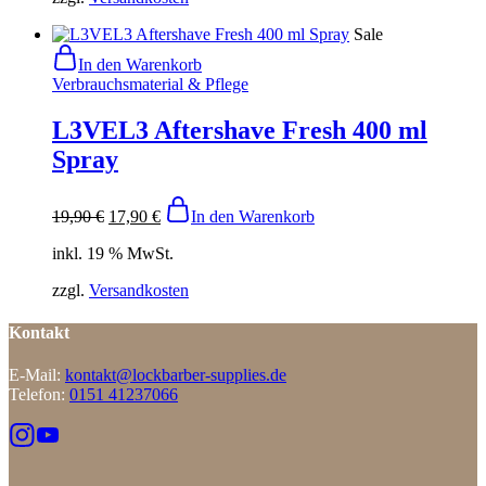
Sale
In den Warenkorb
Verbrauchsmaterial & Pflege
L3VEL3 Aftershave Fresh 400 ml
Spray
19,90
€
17,90
€
In den Warenkorb
inkl. 19 % MwSt.
zzgl.
Versandkosten
Kontakt
E-Mail:
kontakt@lockbarber-supplies.de
Telefon:
0151 41237066