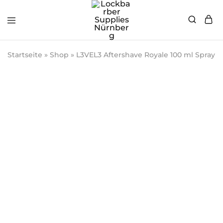
Lockbarber
Barber
Supplies
Supplies
Startseite
»
Shop
»
L3VEL3 Aftershave Royale 100 ml Spray
Nürnberg
&
Equipment
Shop
in
Nürnberg