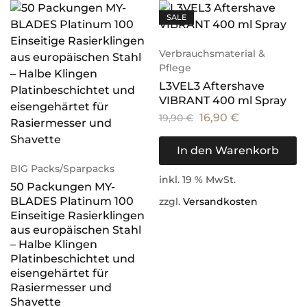
SALE
Verbrauchsmaterial &
Pflege
L3VEL3 Aftershave
VIBRANT 400 ml Spray
16,90
€
19,90
€
In den Warenkorb
BIG Packs/Sparpacks
inkl. 19 % MwSt.
50 Packungen MY-
BLADES Platinum 100
zzgl.
Versandkosten
Einseitige Rasierklingen
aus europäischen Stahl
– Halbe Klingen
Platinbeschichtet und
eisengehärtet für
Rasiermesser und
Shavette